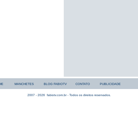
ME
MANCHETES
BLOG FABIOTV
CONTATO
PUBLICIDADE
2007 - 2026
fabiotv.com.br - Todos os direitos reservados.