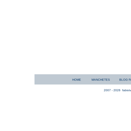
HOME
MANCHETES
BLOG F
2007 - 2026
fabiotv