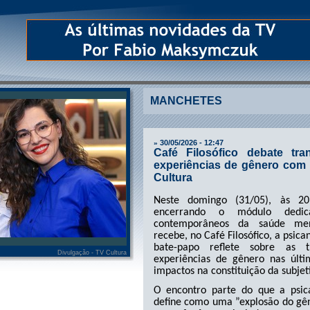
MANCHETES
30/05/2026 - 12:47
»
Café Filosófico debate tr
experiências de gênero com 
Cultura
Neste domingo (31/05), às 20
encerrando o módulo dedic
contemporâneos da saúde men
recebe, no Café Filosófico, a psica
bate-papo reflete sobre as t
Divulgação - TV Cultura
experiências de gênero nas últ
impactos na constituição da subjet
O encontro parte do que a psic
define como uma ”explosão do gên