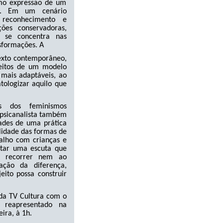
mo expressão de um
lo. Em um cenário
reconhecimento e
ões conservadoras,
e se concentra nas
sformações. A
exto contemporâneo,
eitos de um modelo
z mais adaptáveis, ao
ologizar aquilo que
s dos feminismos
a psicanalista também
dades de uma prática
lidade das formas de
balho com crianças e
ntar uma escuta que
m recorrer nem ao
ação da diferença,
eito possa construir
 da TV Cultura com o
 reapresentado na
ira, à 1h.