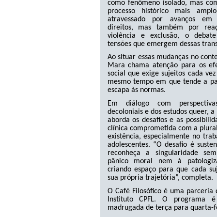
como fenômeno isolado, mas co
processo histórico mais amp
atravessado por avanços em 
direitos, mas também por reaç
violência e exclusão, o debat
tensões que emergem dessas tran
Ao situar essas mudanças no cont
Mara chama atenção para os ef
social que exige sujeitos cada ve
mesmo tempo em que tende a pat
escapa às normas.
Em diálogo com perspectiva
decoloniais e dos estudos queer, 
aborda os desafios e as possibili
clínica comprometida com a plura
existência, especialmente no tra
adolescentes. “O desafio é suste
reconheça a singularidade se
pânico moral nem à patologiz
criando espaço para que cada suj
sua própria trajetória”, completa.
O Café Filosófico é uma parceria
Instituto CPFL. O programa é
madrugada de terça para quarta-fe