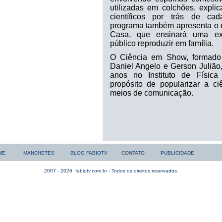
utilizadas em colchões, explic
científicos por trás de cad
programa também apresenta o 
Casa, que ensinará uma ex
público reproduzir em família.
O Ciência em Show, formado 
Daniel Angelo e Gerson Julião,
anos no Instituto de Físi
propósito de popularizar a ci
meios de comunicação.
ME
MANCHETES
BLOG FABIOTV
CONTATO
PUBLICIDADE
2007 - 2026
fabiotv.com.br - Todos os direitos reservados.