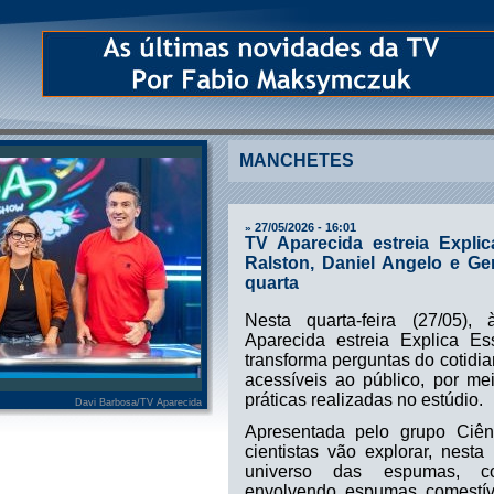
MANCHETES
27/05/2026 - 16:01
»
TV Aparecida estreia Expl
Ralston, Daniel Angelo e Ge
quarta
Nesta quarta-feira (27/05)
Aparecida estreia Explica E
transforma perguntas do cotidi
acessíveis ao público, por me
práticas realizadas no estúdio.
Davi Barbosa/TV Aparecida
Apresentada pelo grupo Ciê
cientistas vão explorar, nesta
universo das espumas, c
envolvendo espumas comestív