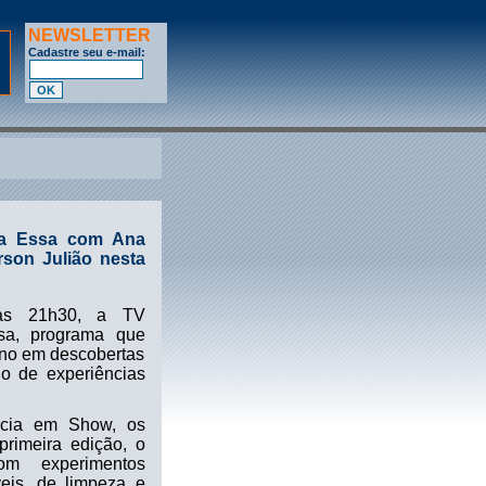
NEWSLETTER
Cadastre seu e-mail:
ica Essa com Ana
rson Julião nesta
, às 21h30, a TV
ssa, programa que
ano em descobertas
io de experiências
ncia em Show, os
 primeira edição, o
om experimentos
eis, de limpeza e