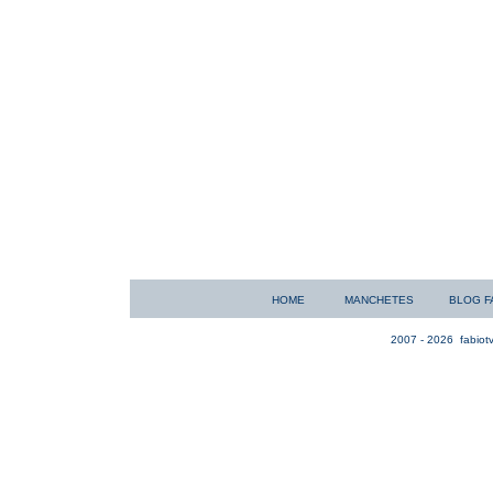
HOME
MANCHETES
BLOG F
2007 - 2026
fabiotv