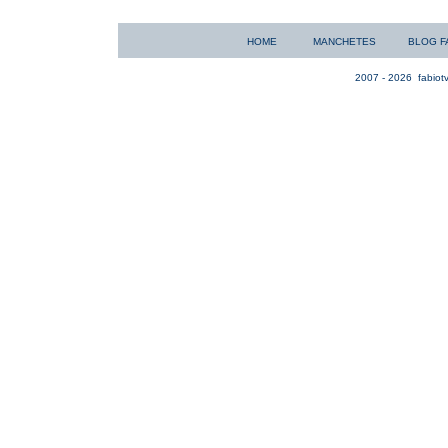
HOME
MANCHETES
BLOG F
2007 - 2026
fabiotv