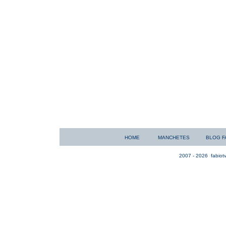
HOME
MANCHETES
BLOG F
2007 - 2026
fabiotv