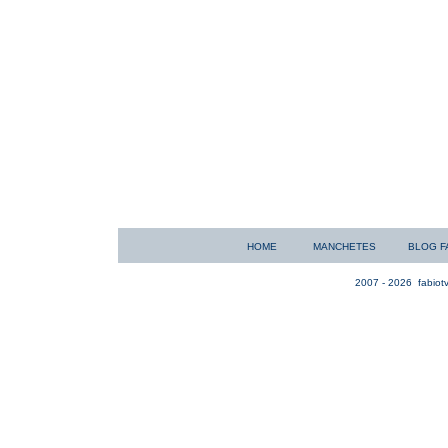
HOME
MANCHETES
BLOG F
2007 - 2026
fabiotv