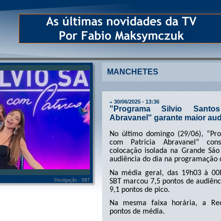
MANCHETES
30/06/2025 - 13:36
»
"Programa Silvio Santo
Abravanel" garante maior au
No último domingo (29/06), “Pro
com Patricia Abravanel” con
colocação isolada na Grande Sã
audiência do dia na programação 
Na média geral, das 19h03 à 00
SBT marcou 7,5 pontos de audiênc
Divulgação - SBT
9,1 pontos de pico.
Na mesma faixa horária, a Re
pontos de média.