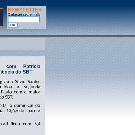
NEWSLETTER
Cadastre seu e-mail:
s com Patricia
diência do SBT
grama Silvio Santos
solidou a segunda
o Paulo com a maior
do SBT.
h07, o dominical do
ia, 13,6% de share e
cord ficou com 5,4